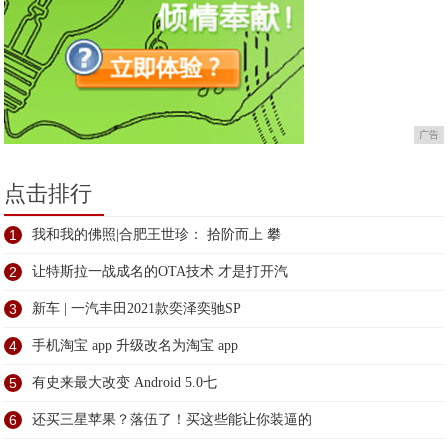
广告
点击排行
1
我和我的佛照|合肥王世珍： 拾阶而上 攀
2
让特斯拉一战成名的OTA技术 才是打开汽
3
新车 | 一汽丰田2021款奕泽奕驰SP
4
手机淘宝 app 升级改名为淘宝 app
5
有史来最大改变 Android 5.0七
6
还买三星苹果？落伍了！买这些能让你装逼的