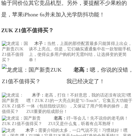
输于同价位其它竞品机型。另外，要提醒不少果粉的
是，苹果iPhone 6s并未加入光学防抖功能！
ZUK Z1值不值得买？
木子：
当然，上面的那些配置最多只能算得上出众，
谈不上亮点。但是，它们确实通通集中在一款智能手机
上，使得众多用户购机时无需纠结，让选择变的更简
单！
老高：
嗯，你说的没错，
我已经决定了！
木子：
老高，打住！不好意思，我的话还没有说完!嘿
嘿！ZUK Z1的一大亮点则是“U-Touch”。它集五大功能于
一体（包括指纹识别），又保证了用户简单的操作，是
ZUI重要的组成部分！
老高：
吁~等会儿！先不说你的老毛病！
ZUI又是什么鬼，听着有点耳熟呀！
木子：
需要介绍的太多，一口气说不完！习惯就好！嘿
嘿！ZUI嘛！它是ZUK基于Android打造的全新系统UI，风格