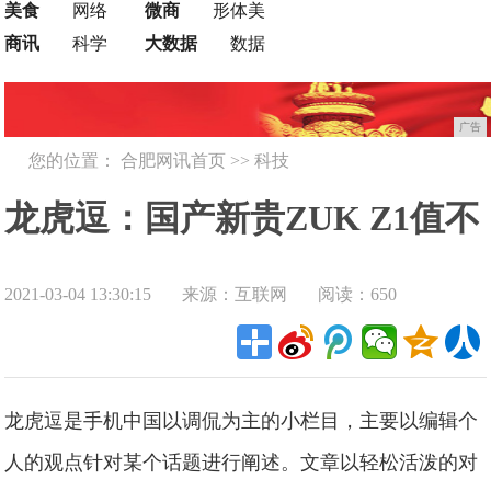
美食
网络
微商
形体美
商讯
科学
大数据
数据
广告
您的位置：
合肥网讯首页
>>
科技
龙虎逗：国产新贵ZUK Z1值不
2021-03-04 13:30:15
来源：互联网
阅读：650
值得买？!
龙虎逗是手机中国以调侃为主的小栏目，主要以编辑个
人的观点针对某个话题进行阐述。文章以轻松活泼的对