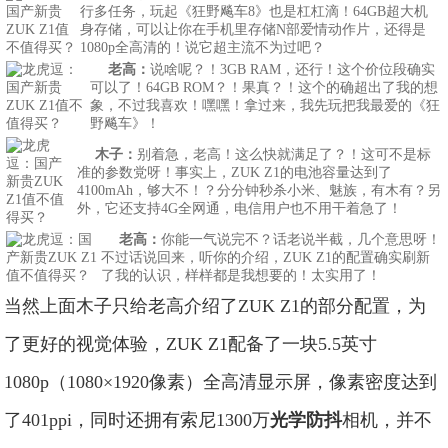
行多任务，玩起《狂野飚车8》也是杠杠滴！64GB超大机
身存储，可以让你在手机里存储N部爱情动作片，还得是
1080p全高清的！说它超主流不为过吧？
老高
：
说啥呢？！3GB RAM，还行！这个价位段确实
可以了！64GB ROM？！果真？！这个的确超出了我的想
象，不过我喜欢！嘿嘿！拿过来，我先玩把我最爱的《狂
野飚车》！
木子：
别着急，老高！这么快就满足了？！这可不是标
准的参数党呀！事实上，ZUK Z1的电池容量达到了
4100mAh，够大不！？分分钟秒杀小米、魅族，有木有？另
外，它还支持4G全网通，电信用户也不用干着急了！
老高：
你能一气说完不？话老说半截，几个意思呀！
不过话说回来，听你的介绍，ZUK Z1的配置确实刷新
了我的认识，样样都是我想要的！太实用了！
当然上面木子只给老高介绍了ZUK Z1的部分配置，为
了更好的视觉体验，ZUK Z1配备了一块5.5英寸
1080p（1080×1920像素）全高清显示屏，像素密度达到
了401ppi，同时还拥有索尼1300万
光学防抖
相机，并不