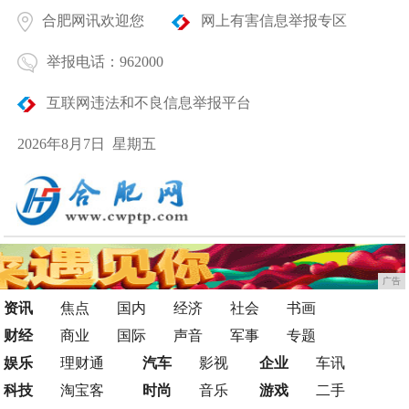
合肥网讯欢迎您
网上有害信息举报专区
举报电话：962000
互联网违法和不良信息举报平台
2026年8月7日 星期五
广告
资讯
焦点
国内
经济
社会
书画
财经
商业
国际
声音
军事
专题
娱乐
理财通
汽车
影视
企业
车讯
科技
淘宝客
时尚
音乐
游戏
二手