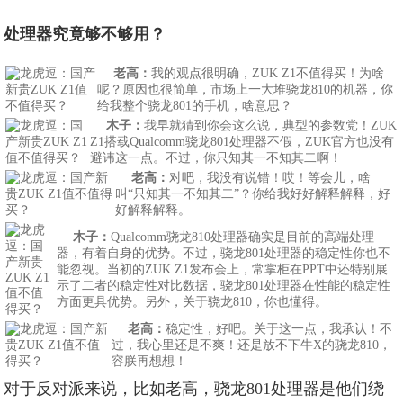
处理器究竟够不够用？
老高
：
我的观点很明确，ZUK Z1不值得买！为啥
呢？原因也很简单，市场上一大堆骁龙810的机器，你
给我整个骁龙801的手机，啥意思？
木子
：
我早就猜到你会这么说，典型的参数党！ZUK
Z1搭载Qualcomm骁龙801处理器不假，ZUK官方也没有
避讳这一点。不过，你只知其一不知其二啊！
老高
：
对吧，我没有说错！哎！等会儿，啥
叫“只知其一不知其二”？你给我好好解释解释，好
好解释解释。
木子：
Qualcomm骁龙810处理器确实是目前的高端处理
器，有着自身的优势。不过，骁龙801处理器的稳定性你也不
能忽视。当初的ZUK Z1发布会上，常掌柜在PPT中还特别展
示了二者的稳定性对比数据，骁龙801处理器在性能的稳定性
方面更具优势。另外，关于骁龙810，你也懂得。
老高
：
稳定性，好吧。关于这一点，我承认！不
过，我心里还是不爽！还是放不下牛X的骁龙810，
容朕再想想！
对于反对派来说，比如老高，骁龙801处理器是他们绕