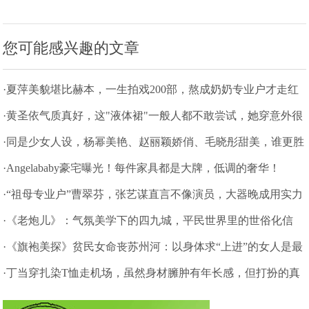
您可能感兴趣的文章
·夏萍美貌堪比赫本，一生拍戏200部，熬成奶奶专业户才走红
·黄圣依气质真好，这"液体裙"一般人都不敢尝试，她穿意外很
高级
·同是少女人设，杨幂美艳、赵丽颖娇俏、毛晓彤甜美，谁更胜
一筹？
·Angelababy豪宅曝光！每件家具都是大牌，低调的奢华！
·“祖母专业户”曹翠芬，张艺谋直言不像演员，大器晚成用实力
说话
·《老炮儿》：气氛美学下的四九城，平民世界里的世俗化信
仰
·《旗袍美探》贫民女命丧苏州河：以身体求“上进”的女人是最
笨的
·丁当穿扎染T恤走机场，虽然身材臃肿有年长感，但打扮的真
时髦