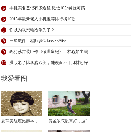
5
手机实名登记有多途径 微信10分钟就可搞
6
2015年最新老人手机推荐排行榜10强
7
你以为联想输给华为了？
8
三星硬件工程师谈GalaxyS6/S6e
9
玛丽苏古装巨作《倾世皇妃》，林心如主演，
10
洪欣老了比李嘉欣美，她瘦而不干身材还好，
我爱看图
夏萍美貌堪比赫本，一
黄圣依气质真好，这"