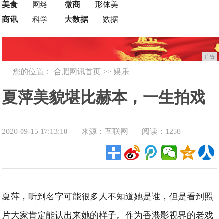
美食
网络
微商
形体美
商讯
科学
大数据
数据
广告
您的位置：
合肥网讯首页
>>
娱乐
夏萍美貌堪比赫本，一生拍戏
2020-09-15 17:13:18
来源：互联网
阅读：1258
200部，熬成奶奶专业户才走红
夏萍，听到名字可能很多人不知道她是谁，但是看到照
片大家肯定能认出来她的样子。作为香港影视界的老戏