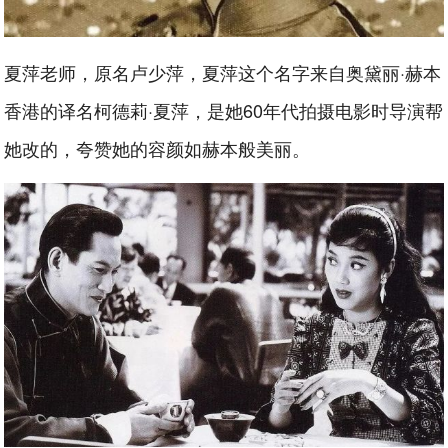
夏萍老师，原名卢少萍，夏萍这个名字来自奥黛丽·赫本
香港的译名柯德莉·夏萍，是她60年代拍摄电影时导演帮
她改的，夸赞她的容颜如赫本般美丽。