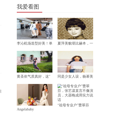
强
我爱看图
李沁机场造型好美！单
夏萍美貌堪比赫本，一
黄圣依气质真好，这"
同是少女人设，杨幂美
能
“祖母专业户”曹翠芬
Angelababy