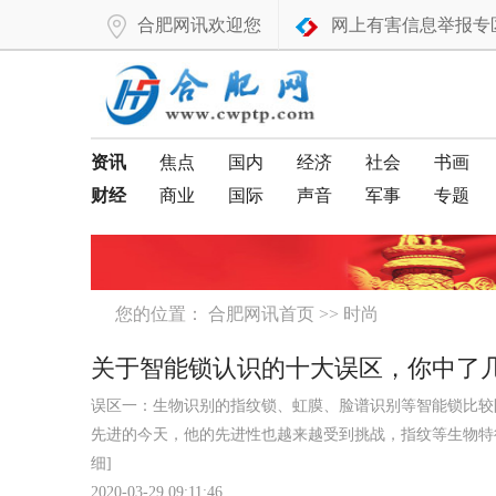
合肥网讯欢迎您
网上有害信息举报专
资讯
焦点
国内
经济
社会
书画
财经
商业
国际
声音
军事
专题
您的位置：
合肥网讯首页
>>
时尚
关于智能锁认识的十大误区，你中了
误区一：生物识别的指纹锁、虹膜、脸谱识别等智能锁比
先进的今天，他的先进性也越来越受到挑战，指纹等生物特征
细]
2020-03-29 09:11:46