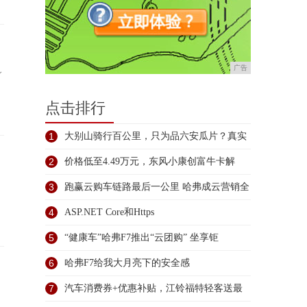
广告
身
点击排行
1
大别山骑行百公里，只为品六安瓜片？真实
见
2
价格低至4.49万元，东风小康创富牛卡解
3
跑赢云购车链路最后一公里 哈弗成云营销全
4
ASP.NET Core和Https
5
“健康车”哈弗F7推出“云团购” 坐享钜
6
哈弗F7给我大月亮下的安全感
7
汽车消费券+优惠补贴，江铃福特轻客送最