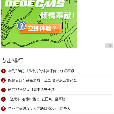
广告
点击排行
1
华为P30使用几个月的体验评价，优点槽点
2
跑赢云购车链路最后一公里 哈弗成云营销全
3
哈弗F7给我大月亮下的安全感
4
“健康车”哈弗F7推出“云团购” 坐享钜
5
毕业年薪80万，人才缺口750万！这些大