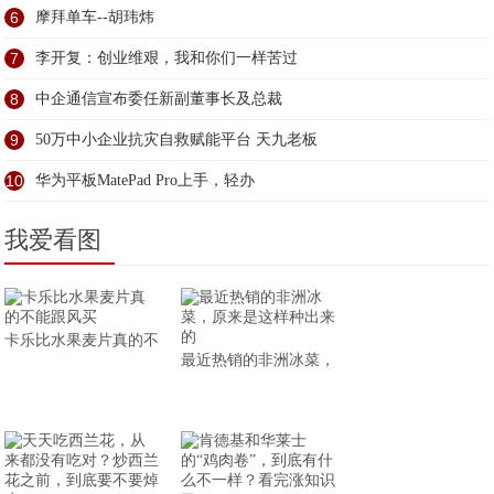
6
摩拜单车--胡玮炜
7
李开复：创业维艰，我和你们一样苦过
8
中企通信宣布委任新副董事长及总裁
9
50万中小企业抗灾自救赋能平台 天九老板
10
华为平板MatePad Pro上手，轻办
我爱看图
卡乐比水果麦片真的不
最近热销的非洲冰菜，