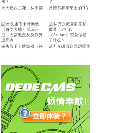
天天吃西兰花，从来都
肯德基和华莱士的“鸡
拳头旗下卡牌游戏《符
从万众瞩目到回炉重造