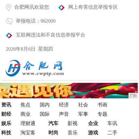
合肥网讯欢迎您
网上有害信息举报专区
举报电话：962000
互联网违法和不良信息举报平台
2026年8月6日 星期四
广告
资讯
焦点
国内
经济
社会
书画
财经
商业
国际
声音
军事
专题
娱乐
理财通
汽车
影视
企业
车讯
科技
淘宝客
时尚
音乐
游戏
二手