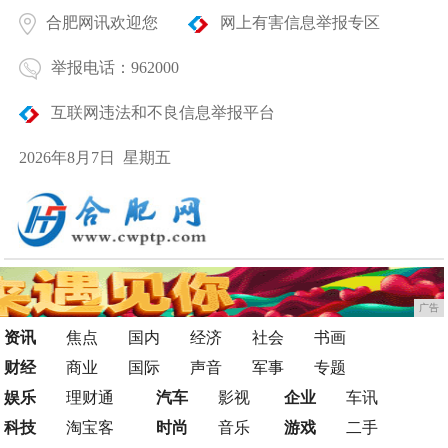
合肥网讯欢迎您
网上有害信息举报专区
举报电话：962000
互联网违法和不良信息举报平台
2026年8月7日 星期五
广告
资讯
焦点
国内
经济
社会
书画
财经
商业
国际
声音
军事
专题
娱乐
理财通
汽车
影视
企业
车讯
科技
淘宝客
时尚
音乐
游戏
二手