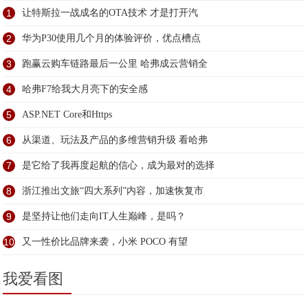
1
让特斯拉一战成名的OTA技术 才是打开汽
2
华为P30使用几个月的体验评价，优点槽点
3
跑赢云购车链路最后一公里 哈弗成云营销全
4
哈弗F7给我大月亮下的安全感
5
ASP.NET Core和Https
6
从渠道、玩法及产品的多维营销升级 看哈弗
7
是它给了我再度起航的信心，成为最对的选择
8
浙江推出文旅“四大系列”内容，加速恢复市
9
是坚持让他们走向IT人生巅峰，是吗？
10
又一性价比品牌来袭，小米 POCO 有望
我爱看图