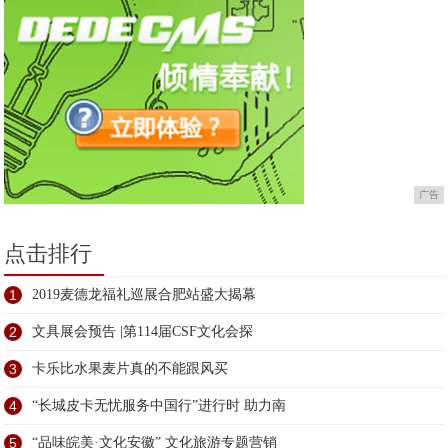
广告
点击排行
1
2019麦德龙福礼巡展合肥站盛大揭幕
2
文具展会预告 |第114届CSF文化会探
3
卡乐比水果麦片真的不能跟风买
4
“长城皮卡无忧服务中国行”进行时 助力南
5
“品味皖美·文化安徽” 文化旅游专题营销