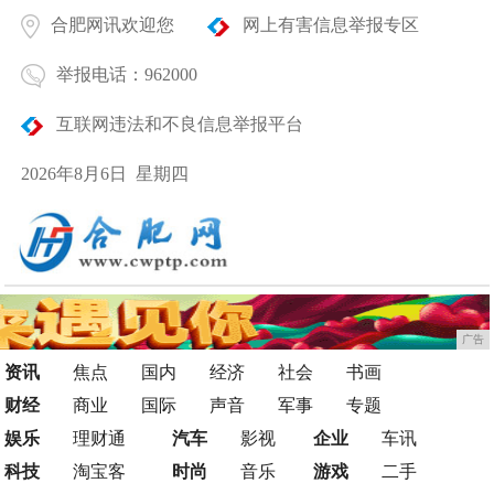
合肥网讯欢迎您
网上有害信息举报专区
举报电话：962000
互联网违法和不良信息举报平台
2026年8月6日 星期四
广告
资讯
焦点
国内
经济
社会
书画
财经
商业
国际
声音
军事
专题
娱乐
理财通
汽车
影视
企业
车讯
科技
淘宝客
时尚
音乐
游戏
二手