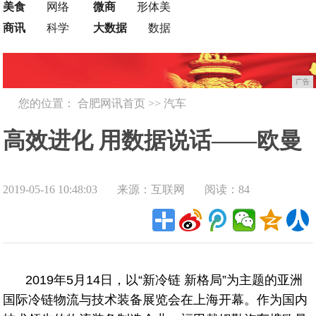
美食
网络
微商
形体美
商讯
科学
大数据
数据
广告
您的位置：
合肥网讯首页
>>
汽车
高效进化 用数据说话——欧曼
2019-05-16 10:48:03
来源：互联网
阅读：84
链合康明斯、采埃孚为希杰荣
庆提供TCO优化解决方案 助冷
2019年5月14日，以“新冷链 新格局”为主题的亚洲
国际冷链物流与技术装备展览会在上海开幕。作为国内
链运输降本增效