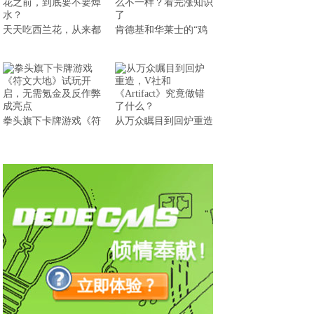
天天吃西兰花，从来都
肯德基和华莱士的“鸡
拳头旗下卡牌游戏《符
从万众瞩目到回炉重造