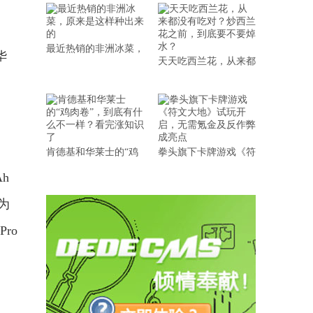
最近热销的非洲冰菜，
华
天天吃西兰花，从来都
肯德基和华莱士的“鸡
拳头旗下卡牌游戏《符
h
仅为
ro