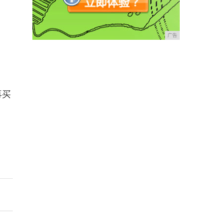
广告
再买
。