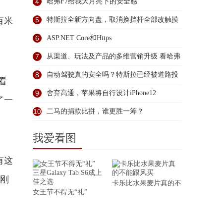
4
哈弗F7给我大月亮下的安全感
百米
5
特斯拉全新方向盘，取消换挡杆全部改触摸
控
6
ASP.NET Core和Https
7
从渠道、玩法及产品的多维营销升级 看哈弗
8
自动驾驶真的安全吗？特斯拉已经被道路投
看
影
9
舍弃高通，苹果将自行设计iPhone12
了一
10
二马的捐款比拼，谁更胜一筹？
我爱看图
有这
和刚
卡乐比水果麦片真的不
女王节不得无“礼”