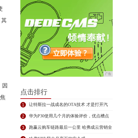
使
，其
广告
，因
点击排行
变焦
1
让特斯拉一战成名的OTA技术 才是打开汽
2
华为P30使用几个月的体验评价，优点槽点
3
跑赢云购车链路最后一公里 哈弗成云营销全