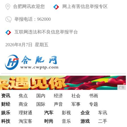
合肥网讯欢迎您
网上有害信息举报专区
举报电话：962000
互联网违法和不良信息举报平台
2026年8月7日 星期五
广告
资讯
焦点
国内
经济
社会
书画
财经
商业
国际
声音
军事
专题
娱乐
理财通
汽车
影视
企业
车讯
科技
淘宝客
时尚
音乐
游戏
二手