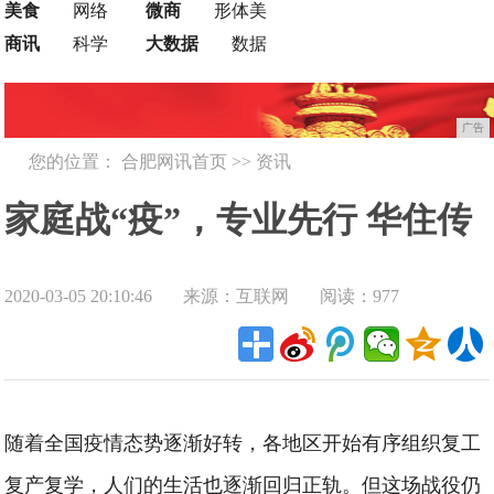
美食
网络
微商
形体美
商讯
科学
大数据
数据
广告
您的位置：
合肥网讯首页
>>
资讯
家庭战“疫”，专业先行 华住传
2020-03-05 20:10:46
来源：互联网
阅读：977
授居家防疫秘籍
随着全国疫情态势逐渐好转，各地区开始有序组织复工
复产复学，人们的生活也逐渐回归正轨。但这场战役仍