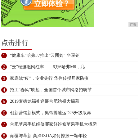
广告
点击排行
1
“健康车”哈弗F7推出“云团购” 坐享钜
2
“云”端邂逅网红车——6万6哈弗M6，几
3
家庭战“疫”，专业先行 华住传授居家防疫
4
招工“春风”吹起，全国首个城市网络招聘节
5
2019麦德龙福礼巡展合肥站盛大揭幕
6
创新营销新模式，奥铃携速运D25升级版再
7
合肥苹果手机维修哪家好维修苹果手机大概需
8
颠覆与革新 奕泽IZOA如何撩拨一颗年轻