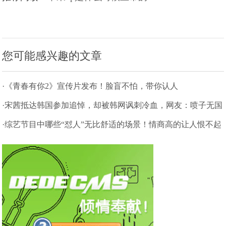
您可能感兴趣的文章
·《青春有你2》宣传片发布！脸盲不怕，带你认人
·宋茜抵达韩国参加追悼，却被韩网讽刺冷血，网友：喷子无国
界
·综艺节目中哪些“怼人”无比舒适的场景！情商高的让人恨不起
来