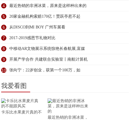
4
最近热销的非洲冰菜，原来是这样种出来的
5
20家金融机构索赔170亿！贾跃亭惹不起
6
​从DISCO到MI BOY 广州车展看
7
2017-2019感恩节礼物对比
8
中移动AR文物展示系统惊艳长春航展,富媒
9
开展产学合作 共建联合实验室丨南航计算机
10
张向宁：22岁创业，获第一个100万，如
我爱看图
卡乐比水果麦片真的不
最近热销的非洲冰菜，