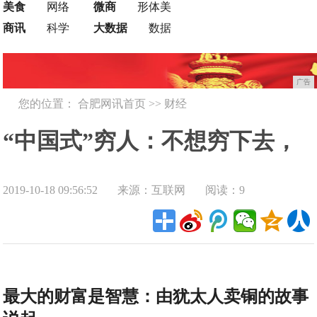
美食
网络
微商
形体美
商讯
科学
大数据
数据
广告
您的位置：
合肥网讯首页
>>
财经
“中国式”穷人：不想穷下去，
2019-10-18 09:56:52
来源：互联网
阅读：9
不妨试试犹太人"卖铜"的方法
最大的财富是智慧：由犹太人卖铜的故事