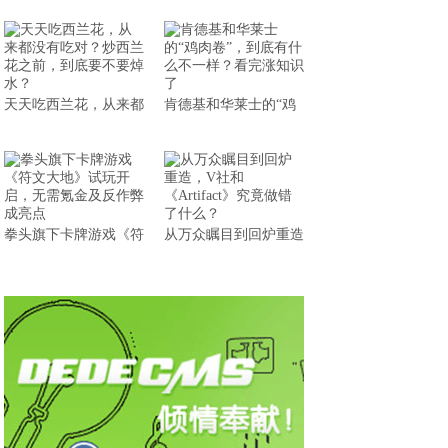
天天吃西兰花，从来都
肯德基和华莱士的“鸡
拳头旗下卡牌游戏《符
从万众瞩目到回炉重造