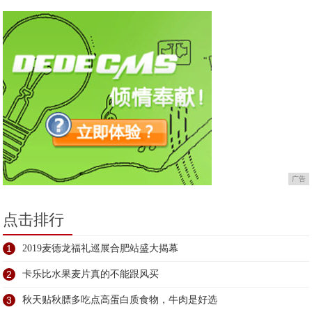
广告
点击排行
1
2019麦德龙福礼巡展合肥站盛大揭幕
2
卡乐比水果麦片真的不能跟风买
3
秋天贴秋膘多吃点高蛋白质食物，牛肉是好选