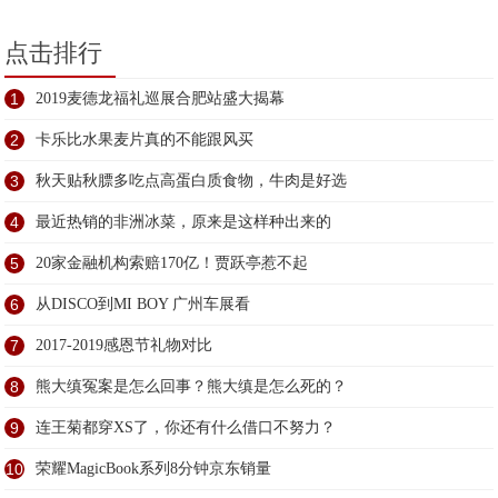
点击排行
1
2019麦德龙福礼巡展合肥站盛大揭幕
2
卡乐比水果麦片真的不能跟风买
3
秋天贴秋膘多吃点高蛋白质食物，牛肉是好选
4
最近热销的非洲冰菜，原来是这样种出来的
5
20家金融机构索赔170亿！贾跃亭惹不起
6
​从DISCO到MI BOY 广州车展看
7
2017-2019感恩节礼物对比
8
熊大缜冤案是怎么回事？熊大缜是怎么死的？
9
连王菊都穿XS了，你还有什么借口不努力？
10
荣耀MagicBook系列8分钟京东销量