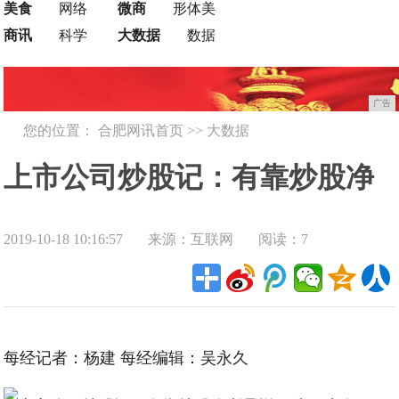
美食
网络
微商
形体美
商讯
科学
大数据
数据
广告
您的位置：
合肥网讯首页
>>
大数据
上市公司炒股记：有靠炒股净
2019-10-18 10:16:57
来源：互联网
阅读：7
利暴增22倍，也有巨亏11亿
后“金盆洗手”
每经记者：杨建 每经编辑：吴永久