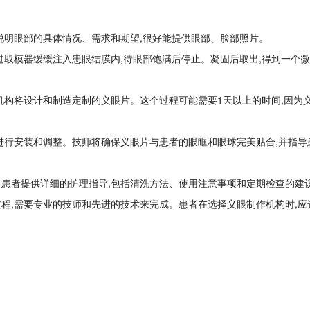
说明眼部的具体情况、需求和期望,很好能提供眼部、脸部照片。
过取模器缓缓注入患眼结膜内,待眼部饱满后停止。凝固后取出,得到一个
机构将设计和制造定制的义眼片。这个过程可能需要1天以上的时间,因为
进行安装和调整。技师将确保义眼片与患者的眼眶和眼球完美贴合,并指导
向患者提供详细的护理指导,包括清洗方法、使用注意事项和定期检查的建
程,需要专业的技师和先进的技术来完成。患者在选择义眼制作机构时,应