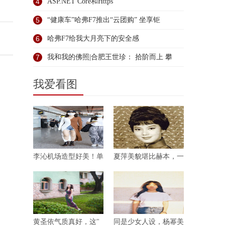
4
ASP.NET Core和Https
5
“健康车”哈弗F7推出“云团购” 坐享钜
6
哈弗F7给我大月亮下的安全感
7
我和我的佛照|合肥王世珍： 拾阶而上 攀
我爱看图
李沁机场造型好美！单
夏萍美貌堪比赫本，一
黄圣依气质真好，这"
同是少女人设，杨幂美