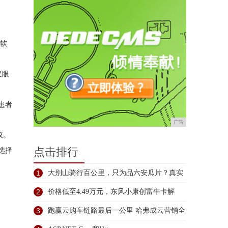
微软
义眼
患者
广告
议。
选择
点击排行
1
大别山骑行百公里，只为品六安瓜片？真实
见
2
价格低至4.49万元，东风小康创富牛卡解
3
跑赢云购车链路最后一公里 哈弗成云营销全