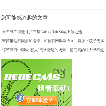
您可能感兴趣的文章
·女王节不得无“礼” 三星Galaxy Tab S6成上佳之选
·宋茜抵达韩国参加追悼，却被韩网讽刺冷血，网友：喷子无国
界
·综艺节目中哪些“怼人”无比舒适的场景！情商高的让人恨不起
来