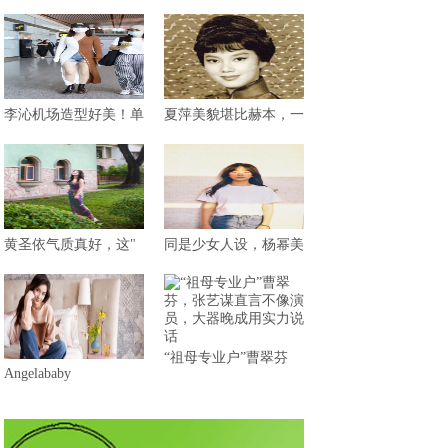
李沁机场造型好美！单
夏萍美貌堪比赫本，一
黄圣依气质真好，这"
同是少女人设，杨幂美
“祖母专业户”曹翠芬
Angelababy