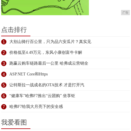
广告
点击排行
1
大别山骑行百公里，只为品六安瓜片？真实见
2
价格低至4.49万元，东风小康创富牛卡解
3
跑赢云购车链路最后一公里 哈弗成云营销全
4
ASP.NET Core和Https
5
让特斯拉一战成名的OTA技术 才是打开汽
6
“健康车”哈弗F7推出“云团购” 坐享钜
7
哈弗F7给我大月亮下的安全感
我爱看图