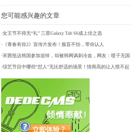
您可能感兴趣的文章
·女王节不得无“礼” 三星Galaxy Tab S6成上佳之选
·《青春有你2》宣传片发布！脸盲不怕，带你认人
·宋茜抵达韩国参加追悼，却被韩网讽刺冷血，网友：喷子无国
界
·综艺节目中哪些“怼人”无比舒适的场景！情商高的让人恨不起
来