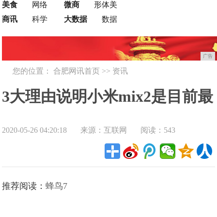
美食
网络
微商
形体美
商讯
科学
大数据
数据
广告
您的位置：
合肥网讯首页
>>
资讯
3大理由说明小米mix2是目前最
2020-05-26 04:20:18
来源：互联网
阅读：543
值得入手的小米手机
推荐阅读：
蜂鸟7