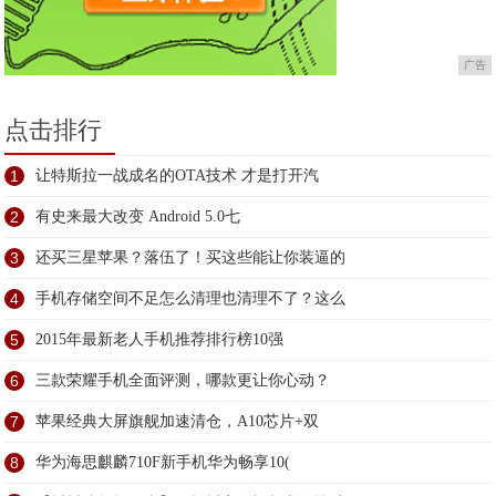
广告
点击排行
1
让特斯拉一战成名的OTA技术 才是打开汽
2
有史来最大改变 Android 5.0七
3
还买三星苹果？落伍了！买这些能让你装逼的
4
手机存储空间不足怎么清理也清理不了？这么
5
2015年最新老人手机推荐排行榜10强
6
三款荣耀手机全面评测，哪款更让你心动？
7
苹果经典大屏旗舰加速清仓，A10芯片+双
8
华为海思麒麟710F新手机华为畅享10(